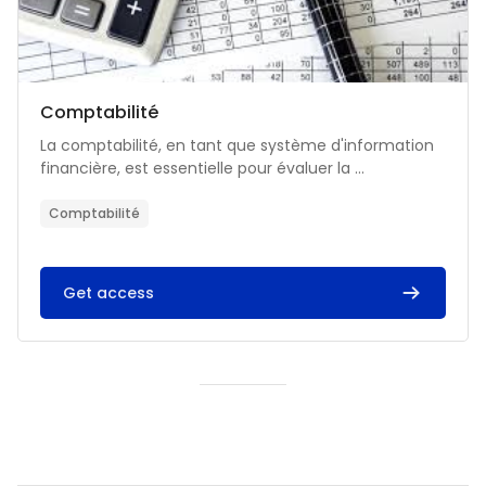
Catégorie de cours
Nom du cours
Comptabilité
Résumé du cours :
La comptabilité, en tant que système d'information
financière, est essentielle pour évaluer la ...
Comptabilité
Get access