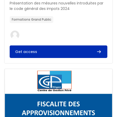
Résumé du cours :
Présentation des mésures nouvelles introduites par
le code général des impots 2024
Formations Grand Public
Get access
Image du cours FISCALITE DES APPROVISIONNEMENTS