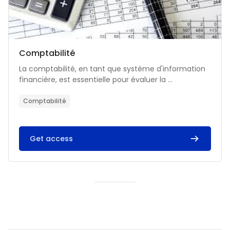
Catégorie de cours
Nom du cours
Comptabilité
Résumé du cours :
La comptabilité, en tant que système d'information
financière, est essentielle pour évaluer la ...
Comptabilité
Get access