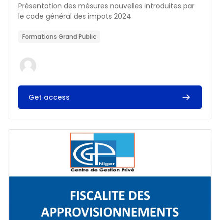
Résumé du cours :
Présentation des mésures nouvelles introduites par
le code général des impots 2024
Formations Grand Public
Get access
Image du cours FISCALITE DES APPROVISIONNEMENTS