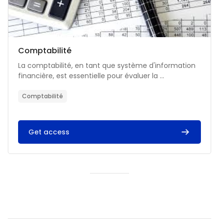
Catégorie de cours
Nom du cours
Comptabilité
Résumé du cours :
La comptabilité, en tant que système d'information
financière, est essentielle pour évaluer la ...
Comptabilité
Get access