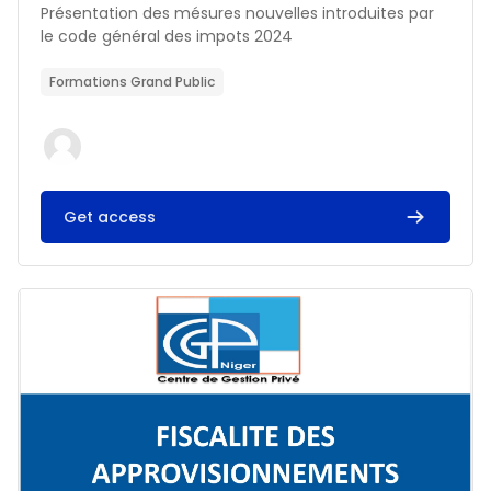
Résumé du cours :
Présentation des mésures nouvelles introduites par
le code général des impots 2024
Formations Grand Public
Get access
Image du cours FISCALITE DES APPROVISIONNEMENTS