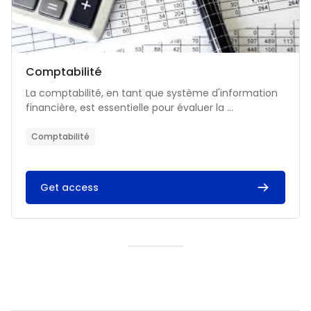
Catégorie de cours
Nom du cours
Comptabilité
Résumé du cours :
La comptabilité, en tant que système d'information
financière, est essentielle pour évaluer la ...
Comptabilité
Get access