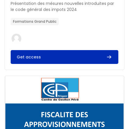
Résumé du cours :
Présentation des mésures nouvelles introduites par
le code général des impots 2024
Formations Grand Public
Get access
Image du cours FISCALITE DES APPROVISIONNEMENTS