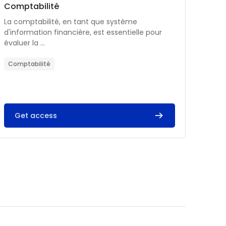
Catégorie de cours
Nom du cours
Comptabilité
Résumé du cours :
La comptabilité, en tant que système
d'information financière, est essentielle pour
évaluer la ...
Comptabilité
Get access