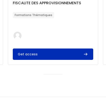
Catégorie de cours
Nom du cours
FISCALITE DES APPROVISIONNEMENTS
Résumé du cours :
Formations Thématiques
Get access