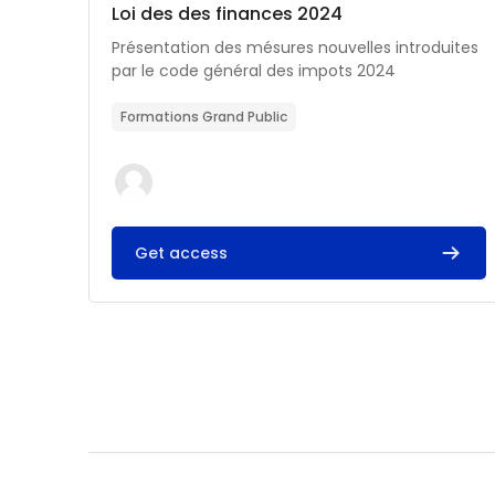
Catégorie de cours
Nom du cours
Loi des des finances 2024
Résumé du cours :
Présentation des mésures nouvelles introduites
par le code général des impots 2024
Formations Grand Public
Get access