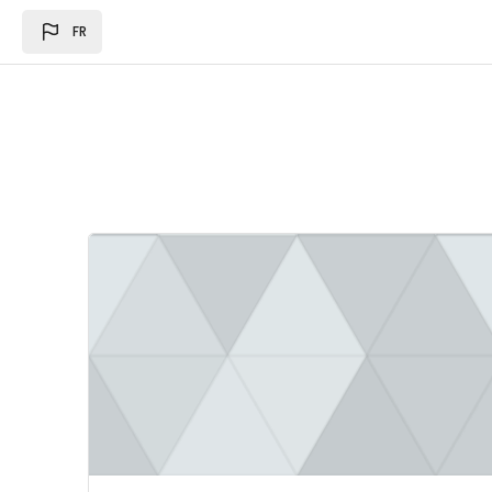
Passer au contenu principal
FR
Image du cours Loi des des finances 2024