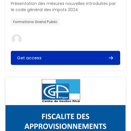
Résumé du cours :
Présentation des mésures nouvelles introduites par
le code général des impots 2024
Formations Grand Public
Get access
Image du cours FISCALITE DES APPROVISIONNEMENTS