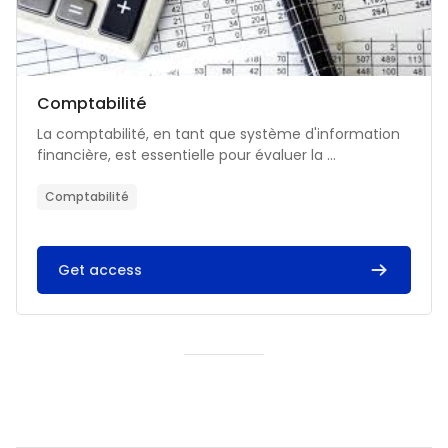
Catégorie de cours
Nom du cours
Comptabilité
Résumé du cours :
La comptabilité, en tant que système d'information
financière, est essentielle pour évaluer la ...
Comptabilité
Get access