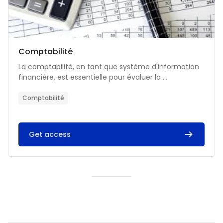
Catégorie de cours
Nom du cours
Comptabilité
Résumé du cours :
La comptabilité, en tant que système d'information
financière, est essentielle pour évaluer la ...
Comptabilité
Get access