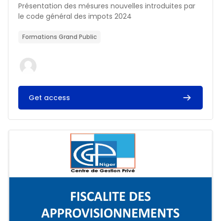
Résumé du cours :
Présentation des mésures nouvelles introduites par
le code général des impots 2024
Formations Grand Public
Get access
Image du cours FISCALITE DES APPROVISIONNEMENTS