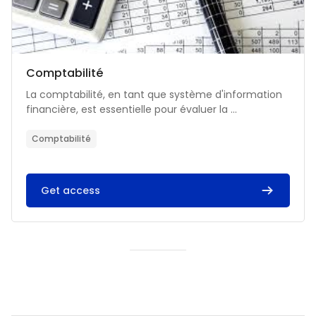
Catégorie de cours
Nom du cours
Comptabilité
Résumé du cours :
La comptabilité, en tant que système d'information
financière, est essentielle pour évaluer la ...
Comptabilité
Get access