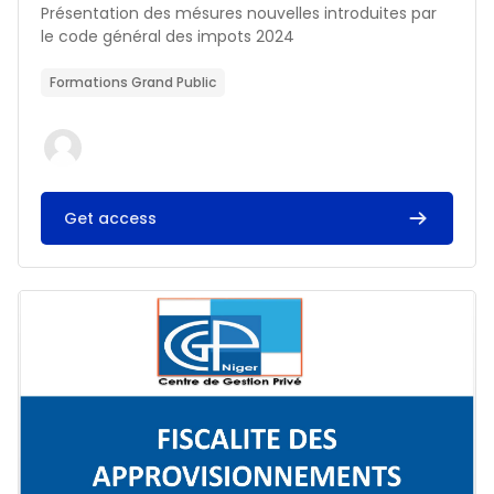
Résumé du cours :
Présentation des mésures nouvelles introduites par
le code général des impots 2024
Formations Grand Public
Get access
Image du cours FISCALITE DES APPROVISIONNEMENTS