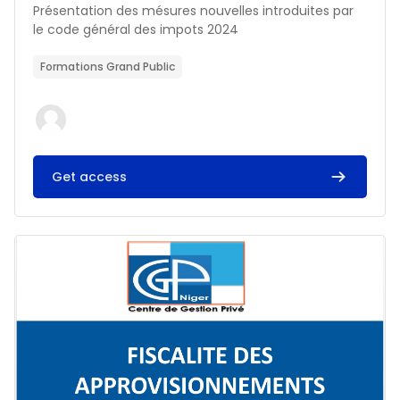
Résumé du cours :
Présentation des mésures nouvelles introduites par
le code général des impots 2024
Formations Grand Public
Get access
Image du cours FISCALITE DES APPROVISIONNEMENTS