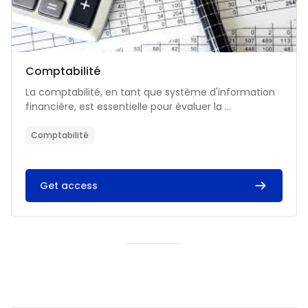
Catégorie de cours
Nom du cours
Comptabilité
Résumé du cours :
La comptabilité, en tant que système d'information
financière, est essentielle pour évaluer la ...
Comptabilité
Get access