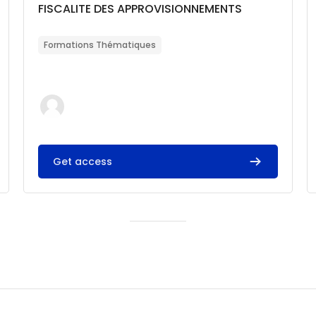
Catégorie de cours
Nom du cours
FISCALITE DES APPROVISIONNEMENTS
Résumé du cours :
Formations Thématiques
Get access