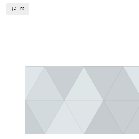
Passer au contenu principal
FR
Image du cours Loi des des finances 2024