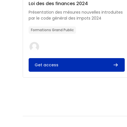
Catégorie de cours
Nom du cours
Loi des des finances 2024
Résumé du cours :
Présentation des mésures nouvelles introduites
par le code général des impots 2024
Formations Grand Public
Get access