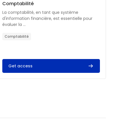
Catégorie de cours
Nom du cours
Comptabilité
Résumé du cours :
La comptabilité, en tant que système
d'information financière, est essentielle pour
évaluer la ...
Comptabilité
Get access