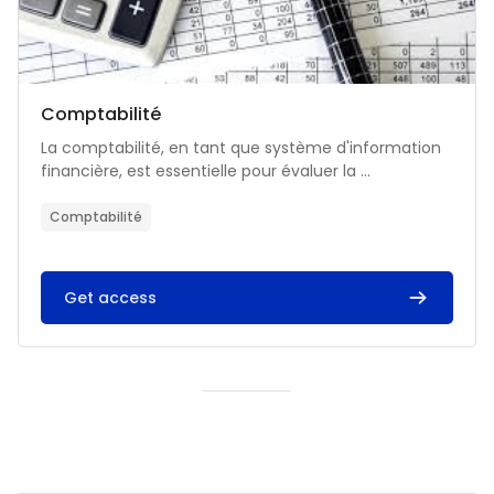
Catégorie de cours
Nom du cours
Comptabilité
Résumé du cours :
La comptabilité, en tant que système d'information
financière, est essentielle pour évaluer la ...
Comptabilité
Get access