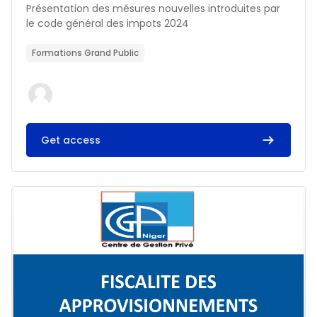
Résumé du cours :
Présentation des mésures nouvelles introduites par
le code général des impots 2024
Formations Grand Public
Get access
Image du cours FISCALITE DES APPROVISIONNEMENTS