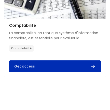
Catégorie de cours
Nom du cours
Comptabilité
Résumé du cours :
La comptabilité, en tant que système d'information
financière, est essentielle pour évaluer la ...
Comptabilité
Get access