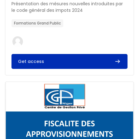
Résumé du cours :
Présentation des mésures nouvelles introduites par
le code général des impots 2024
Formations Grand Public
Get access
Image du cours FISCALITE DES APPROVISIONNEMENTS