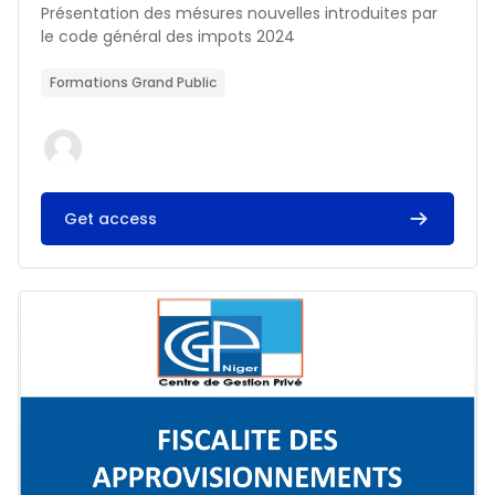
Résumé du cours :
Présentation des mésures nouvelles introduites par
le code général des impots 2024
Formations Grand Public
Get access
Image du cours FISCALITE DES APPROVISIONNEMENTS