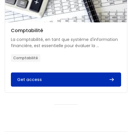
Catégorie de cours
Nom du cours
Comptabilité
Résumé du cours :
La comptabilité, en tant que système d'information
financière, est essentielle pour évaluer la ...
Comptabilité
Get access