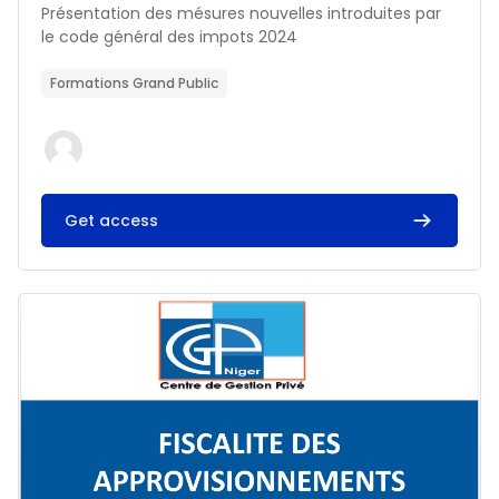
Résumé du cours :
Présentation des mésures nouvelles introduites par
le code général des impots 2024
Formations Grand Public
Get access
Image du cours FISCALITE DES APPROVISIONNEMENTS