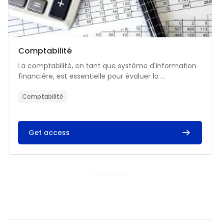
Catégorie de cours
Nom du cours
Comptabilité
Résumé du cours :
La comptabilité, en tant que système d'information
financière, est essentielle pour évaluer la ...
Comptabilité
Get access