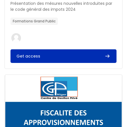
Résumé du cours :
Présentation des mésures nouvelles introduites par
le code général des impots 2024
Formations Grand Public
Get access
Image du cours FISCALITE DES APPROVISIONNEMENTS