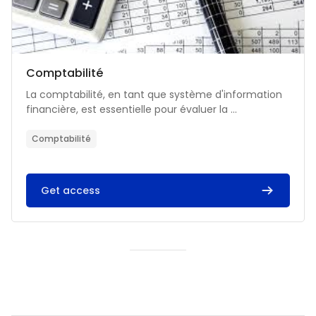
Catégorie de cours
Nom du cours
Comptabilité
Résumé du cours :
La comptabilité, en tant que système d'information
financière, est essentielle pour évaluer la ...
Comptabilité
Get access