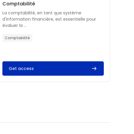
Catégorie de cours
Nom du cours
Comptabilité
Résumé du cours :
La comptabilité, en tant que système
d'information financière, est essentielle pour
évaluer la ...
Comptabilité
Get access