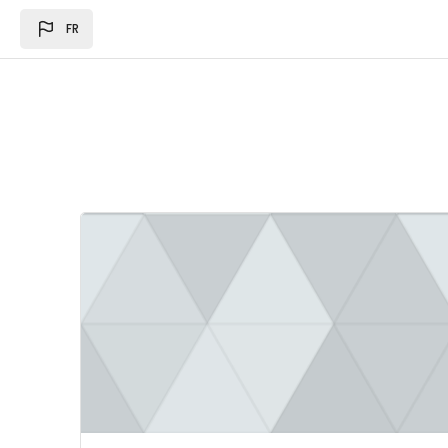
Passer au contenu principal
FR
Image du cours Loi des des finances 2024