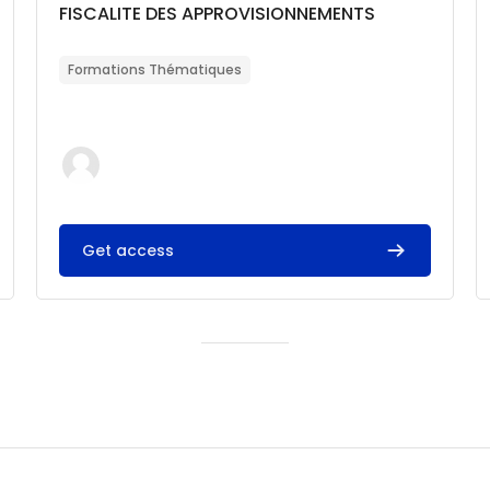
Catégorie de cours
Nom du cours
FISCALITE DES APPROVISIONNEMENTS
Résumé du cours :
Formations Thématiques
Get access