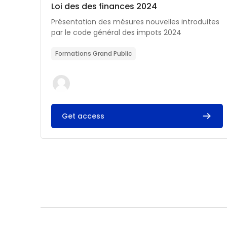
Catégorie de cours
Nom du cours
Loi des des finances 2024
Résumé du cours :
Présentation des mésures nouvelles introduites
par le code général des impots 2024
Formations Grand Public
Get access