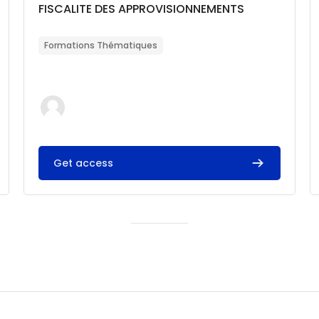
Catégorie de cours
Nom du cours
FISCALITE DES APPROVISIONNEMENTS
Résumé du cours :
Formations Thématiques
Get access