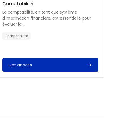
Catégorie de cours
Nom du cours
Comptabilité
Résumé du cours :
La comptabilité, en tant que système
d'information financière, est essentielle pour
évaluer la ...
Comptabilité
Get access