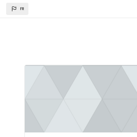
Passer au contenu principal
FR
Image du cours Loi des des finances 2024