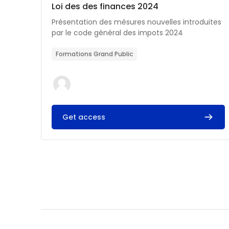
Catégorie de cours
Nom du cours
Loi des des finances 2024
Résumé du cours :
Présentation des mésures nouvelles introduites
par le code général des impots 2024
Formations Grand Public
Get access