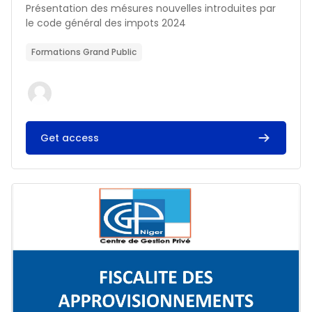
Résumé du cours :
Présentation des mésures nouvelles introduites par
le code général des impots 2024
Formations Grand Public
Get access
Image du cours FISCALITE DES APPROVISIONNEMENTS