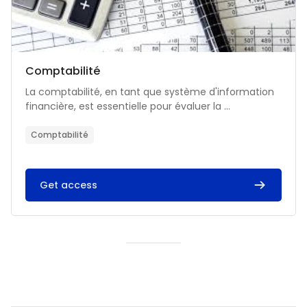
Catégorie de cours
Nom du cours
Comptabilité
Résumé du cours :
La comptabilité, en tant que système d'information
financière, est essentielle pour évaluer la ...
Comptabilité
Get access