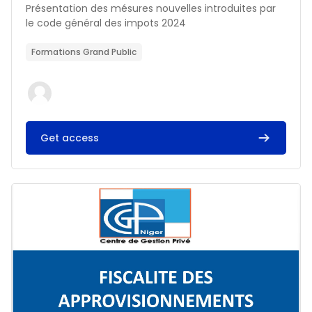
Résumé du cours :
Présentation des mésures nouvelles introduites par
le code général des impots 2024
Formations Grand Public
Get access
Image du cours FISCALITE DES APPROVISIONNEMENTS