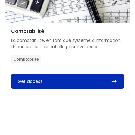
Catégorie de cours
Nom du cours
Comptabilité
Résumé du cours :
La comptabilité, en tant que système d'information
financière, est essentielle pour évaluer la ...
Comptabilité
Get access