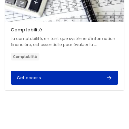
Catégorie de cours
Nom du cours
Comptabilité
Résumé du cours :
La comptabilité, en tant que système d'information
financière, est essentielle pour évaluer la ...
Comptabilité
Get access