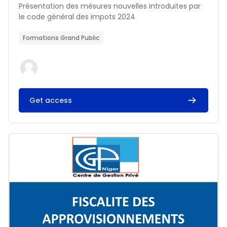
Résumé du cours :
Présentation des mésures nouvelles introduites par
le code général des impots 2024
Formations Grand Public
Get access
Image du cours FISCALITE DES APPROVISIONNEMENTS