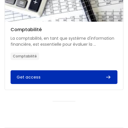
Catégorie de cours
Nom du cours
Comptabilité
Résumé du cours :
La comptabilité, en tant que système d'information
financière, est essentielle pour évaluer la ...
Comptabilité
Get access