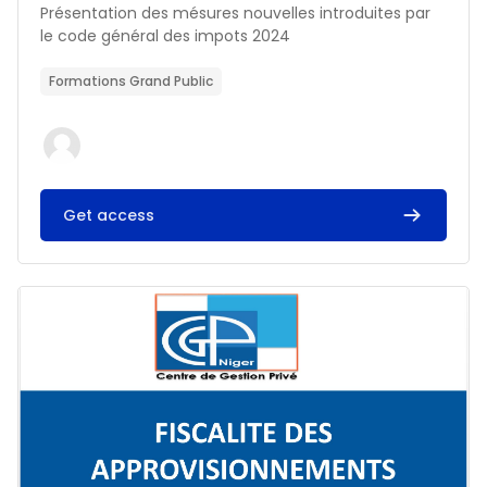
Résumé du cours :
Présentation des mésures nouvelles introduites par
le code général des impots 2024
Formations Grand Public
Get access
Image du cours FISCALITE DES APPROVISIONNEMENTS