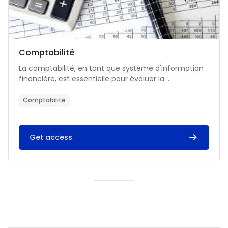
Catégorie de cours
Nom du cours
Comptabilité
Résumé du cours :
La comptabilité, en tant que système d'information
financière, est essentielle pour évaluer la ...
Comptabilité
Get access