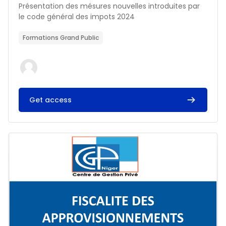
Résumé du cours :
Présentation des mésures nouvelles introduites par
le code général des impots 2024
Formations Grand Public
Get access
Image du cours FISCALITE DES APPROVISIONNEMENTS