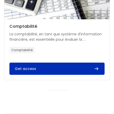
Catégorie de cours
Nom du cours
Comptabilité
Résumé du cours :
La comptabilité, en tant que système d'information
financière, est essentielle pour évaluer la ...
Comptabilité
Get access