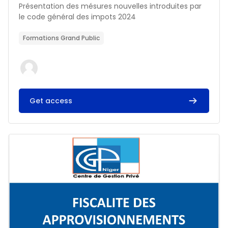
Résumé du cours :
Présentation des mésures nouvelles introduites par
le code général des impots 2024
Formations Grand Public
Get access
Image du cours FISCALITE DES APPROVISIONNEMENTS