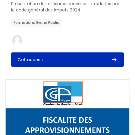
Résumé du cours :
Présentation des mésures nouvelles introduites par
le code général des impots 2024
Formations Grand Public
Get access
Image du cours FISCALITE DES APPROVISIONNEMENTS