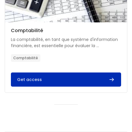
Catégorie de cours
Nom du cours
Comptabilité
Résumé du cours :
La comptabilité, en tant que système d'information
financière, est essentielle pour évaluer la ...
Comptabilité
Get access