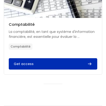
Catégorie de cours
Nom du cours
Comptabilité
Résumé du cours :
La comptabilité, en tant que système d'information
financière, est essentielle pour évaluer la ...
Comptabilité
Get access