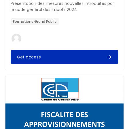
Résumé du cours :
Présentation des mésures nouvelles introduites par
le code général des impots 2024
Formations Grand Public
Get access
Image du cours FISCALITE DES APPROVISIONNEMENTS