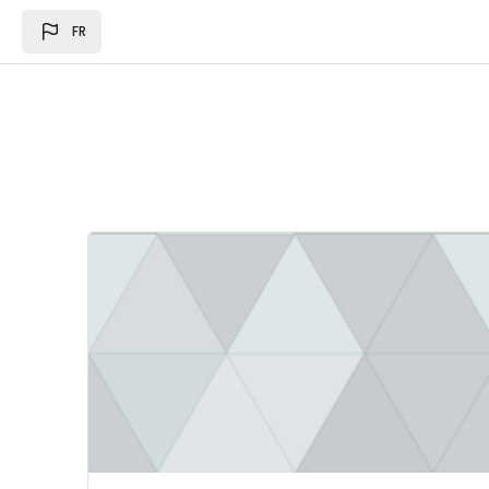
Passer au contenu principal
FR
Image du cours Loi des des finances 2024