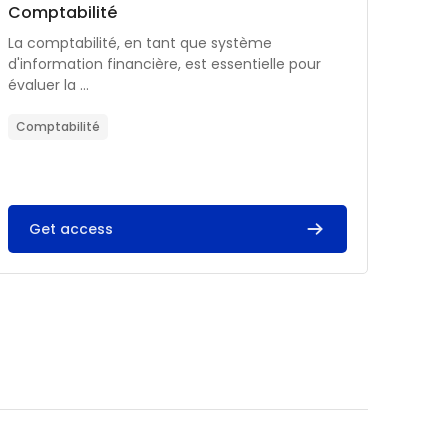
Catégorie de cours
Nom du cours
Comptabilité
Résumé du cours :
La comptabilité, en tant que système
d'information financière, est essentielle pour
évaluer la ...
Comptabilité
Get access