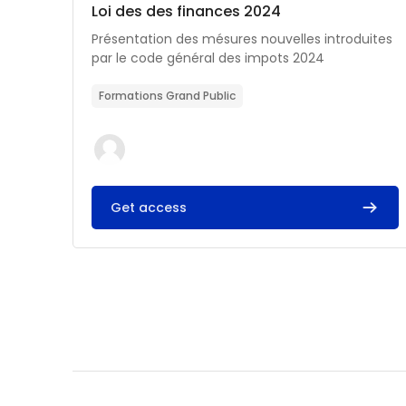
Catégorie de cours
Nom du cours
Loi des des finances 2024
Résumé du cours :
Présentation des mésures nouvelles introduites
par le code général des impots 2024
Formations Grand Public
Get access