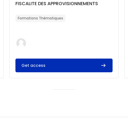
Catégorie de cours
Nom du cours
FISCALITE DES APPROVISIONNEMENTS
Résumé du cours :
Formations Thématiques
Get access