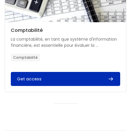
Catégorie de cours
Nom du cours
Comptabilité
Résumé du cours :
La comptabilité, en tant que système d'information
financière, est essentielle pour évaluer la ...
Comptabilité
Get access