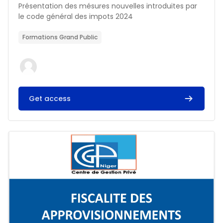
Résumé du cours :
Présentation des mésures nouvelles introduites par
le code général des impots 2024
Formations Grand Public
Get access
Image du cours FISCALITE DES APPROVISIONNEMENTS