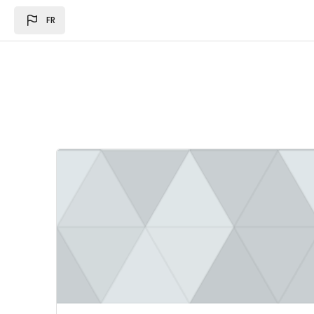
Passer au contenu principal
FR
Image du cours Loi des des finances 2024