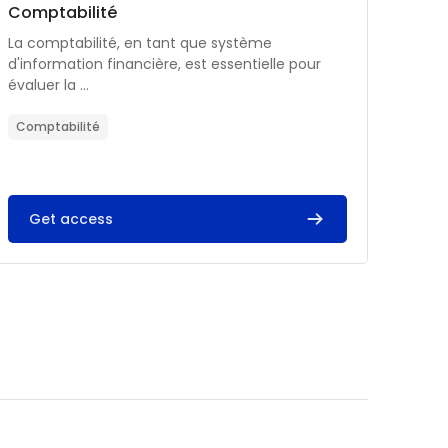
Catégorie de cours
Nom du cours
Comptabilité
Résumé du cours :
La comptabilité, en tant que système
d'information financière, est essentielle pour
évaluer la ...
Comptabilité
Get access