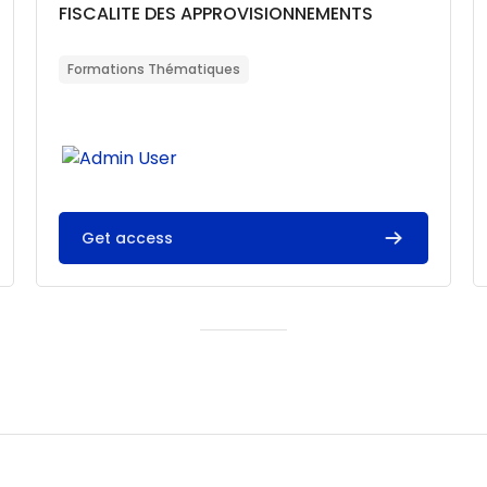
Catégorie de cours
Nom du cours
FISCALITE DES APPROVISIONNEMENTS
Résumé du cours :
Formations Thématiques
Get access