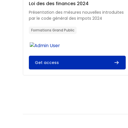
Catégorie de cours
Nom du cours
Loi des des finances 2024
Résumé du cours :
Présentation des mésures nouvelles introduites
par le code général des impots 2024
Formations Grand Public
Get access