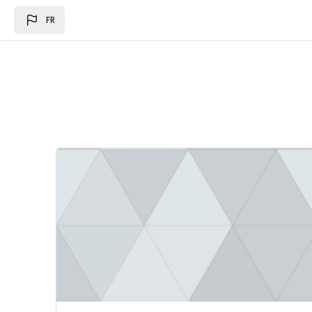
Passer au contenu principal
FR
Image du cours Loi des des finances 2024