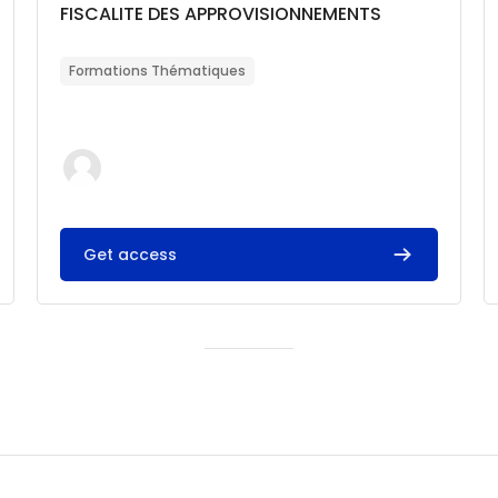
Catégorie de cours
Nom du cours
FISCALITE DES APPROVISIONNEMENTS
Résumé du cours :
Formations Thématiques
Get access