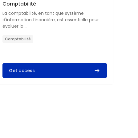
Catégorie de cours
Nom du cours
Comptabilité
Résumé du cours :
La comptabilité, en tant que système
d'information financière, est essentielle pour
évaluer la ...
Comptabilité
Get access