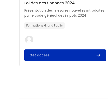
Catégorie de cours
Nom du cours
Loi des des finances 2024
Résumé du cours :
Présentation des mésures nouvelles introduites
par le code général des impots 2024
Formations Grand Public
Get access