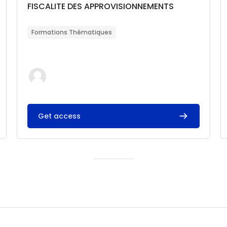
Catégorie de cours
Nom du cours
FISCALITE DES APPROVISIONNEMENTS
Résumé du cours :
Formations Thématiques
Get access