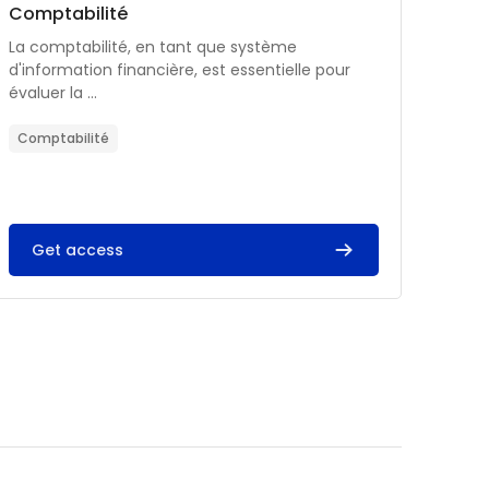
Catégorie de cours
Nom du cours
Comptabilité
Résumé du cours :
La comptabilité, en tant que système
d'information financière, est essentielle pour
évaluer la ...
Comptabilité
Get access