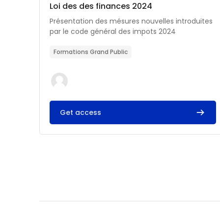
Catégorie de cours
Nom du cours
Loi des des finances 2024
Résumé du cours :
Présentation des mésures nouvelles introduites
par le code général des impots 2024
Formations Grand Public
Get access