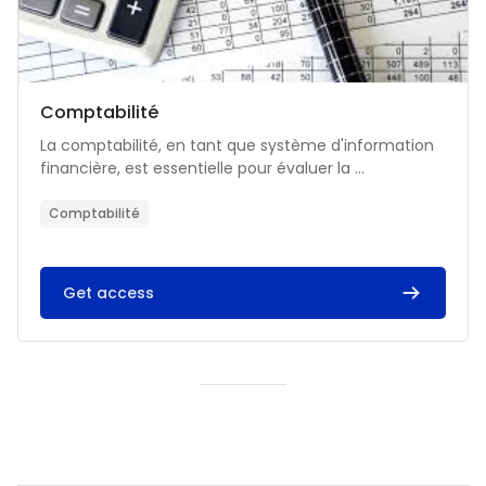
Catégorie de cours
Nom du cours
Comptabilité
Résumé du cours :
La comptabilité, en tant que système d'information
financière, est essentielle pour évaluer la ...
Comptabilité
Get access