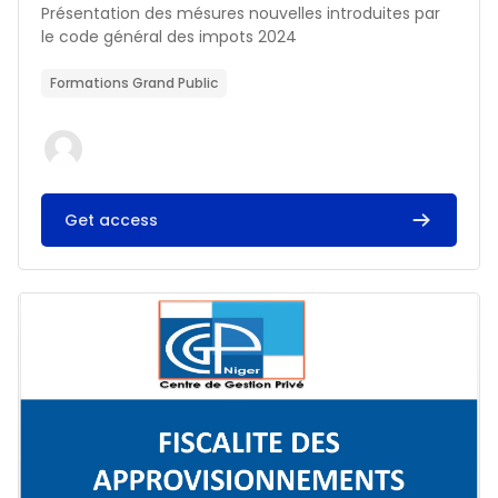
Résumé du cours :
Présentation des mésures nouvelles introduites par
le code général des impots 2024
Formations Grand Public
Get access
Image du cours FISCALITE DES APPROVISIONNEMENTS