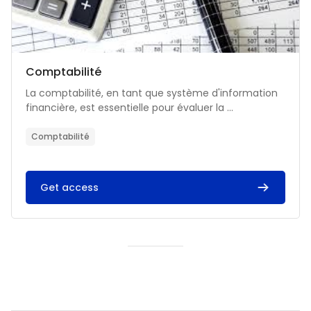
Catégorie de cours
Nom du cours
Comptabilité
Résumé du cours :
La comptabilité, en tant que système d'information
financière, est essentielle pour évaluer la ...
Comptabilité
Get access