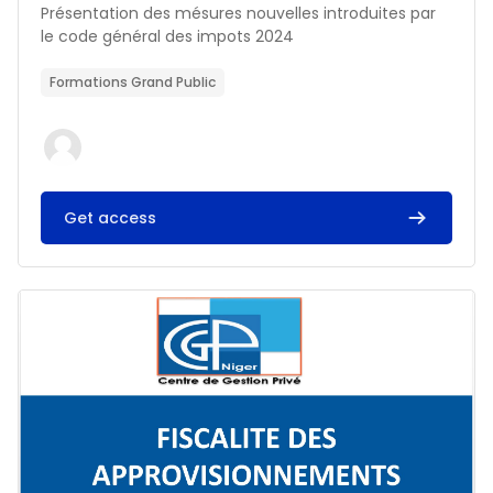
Résumé du cours :
Présentation des mésures nouvelles introduites par
le code général des impots 2024
Formations Grand Public
Get access
Image du cours FISCALITE DES APPROVISIONNEMENTS