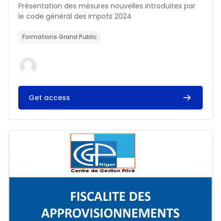
Résumé du cours :
Présentation des mésures nouvelles introduites par
le code général des impots 2024
Formations Grand Public
Get access
Image du cours FISCALITE DES APPROVISIONNEMENTS