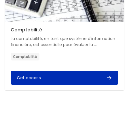
Catégorie de cours
Nom du cours
Comptabilité
Résumé du cours :
La comptabilité, en tant que système d'information
financière, est essentielle pour évaluer la ...
Comptabilité
Get access