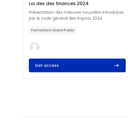
Catégorie de cours
Nom du cours
Loi des des finances 2024
Résumé du cours :
Présentation des mésures nouvelles introduites
par le code général des impots 2024
Formations Grand Public
Get access