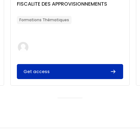
Catégorie de cours
Nom du cours
FISCALITE DES APPROVISIONNEMENTS
Résumé du cours :
Formations Thématiques
Get access