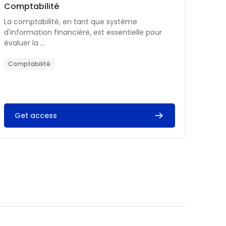
Catégorie de cours
Nom du cours
Comptabilité
Résumé du cours :
La comptabilité, en tant que système
d'information financière, est essentielle pour
évaluer la ...
Comptabilité
Get access