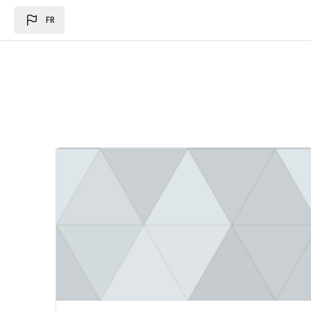
Passer au contenu principal
FR
Image du cours Loi des des finances 2024