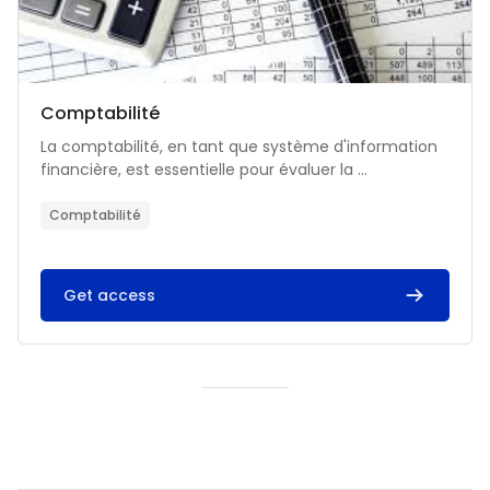
Catégorie de cours
Nom du cours
Comptabilité
Résumé du cours :
La comptabilité, en tant que système d'information
financière, est essentielle pour évaluer la ...
Comptabilité
Get access