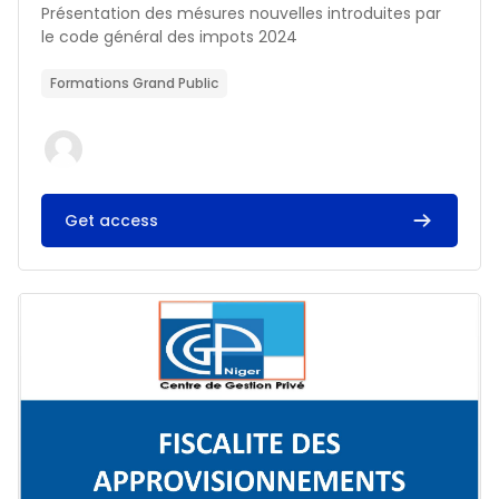
Résumé du cours :
Présentation des mésures nouvelles introduites par
le code général des impots 2024
Formations Grand Public
Get access
Image du cours FISCALITE DES APPROVISIONNEMENTS