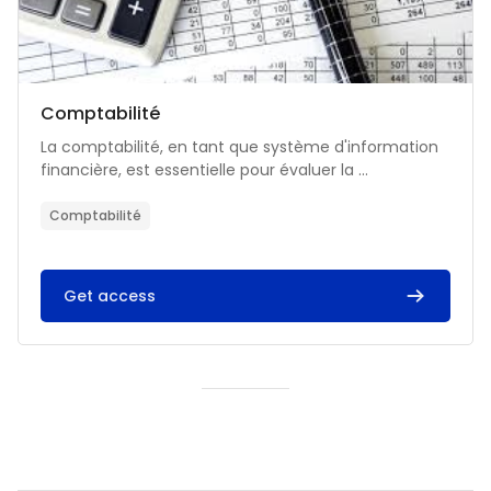
Catégorie de cours
Nom du cours
Comptabilité
Résumé du cours :
La comptabilité, en tant que système d'information
financière, est essentielle pour évaluer la ...
Comptabilité
Get access