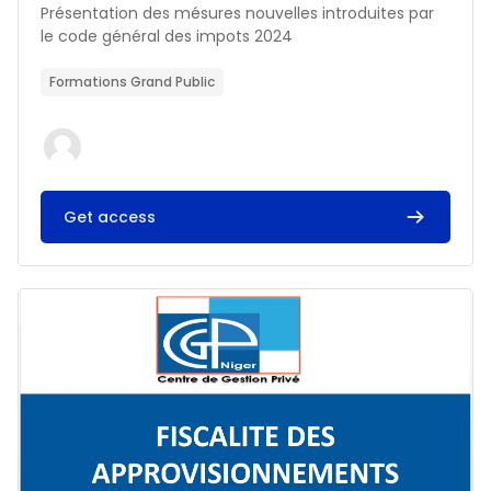
Résumé du cours :
Présentation des mésures nouvelles introduites par
le code général des impots 2024
Formations Grand Public
Get access
Image du cours FISCALITE DES APPROVISIONNEMENTS