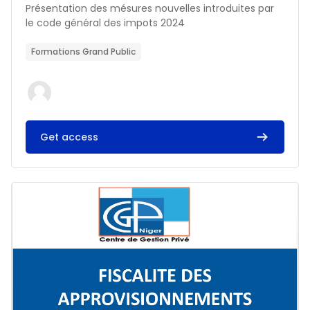
Résumé du cours :
Présentation des mésures nouvelles introduites par
le code général des impots 2024
Formations Grand Public
Get access
Image du cours FISCALITE DES APPROVISIONNEMENTS