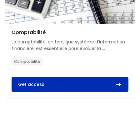
Catégorie de cours
Nom du cours
Comptabilité
Résumé du cours :
La comptabilité, en tant que système d'information
financière, est essentielle pour évaluer la ...
Comptabilité
Get access