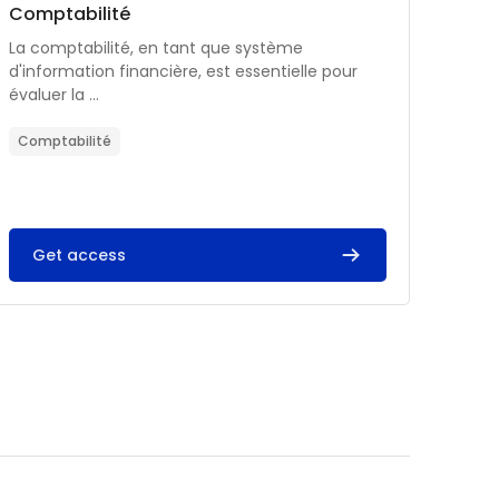
Catégorie de cours
Nom du cours
Comptabilité
Résumé du cours :
La comptabilité, en tant que système
d'information financière, est essentielle pour
évaluer la ...
Comptabilité
Get access