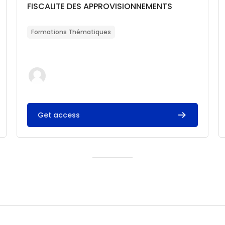
Catégorie de cours
Nom du cours
FISCALITE DES APPROVISIONNEMENTS
Résumé du cours :
Formations Thématiques
Get access