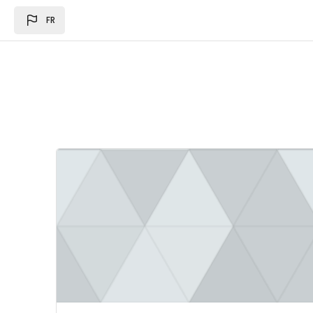
Passer au contenu principal
FR
Image du cours Loi des des finances 2024