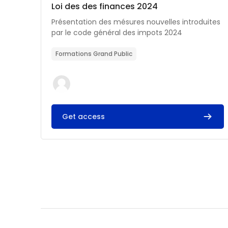
Catégorie de cours
Nom du cours
Loi des des finances 2024
Résumé du cours :
Présentation des mésures nouvelles introduites
par le code général des impots 2024
Formations Grand Public
Get access