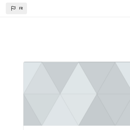
Passer au contenu principal
FR
Image du cours Loi des des finances 2024