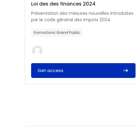
Catégorie de cours
Nom du cours
Loi des des finances 2024
Résumé du cours :
Présentation des mésures nouvelles introduites
par le code général des impots 2024
Formations Grand Public
Get access