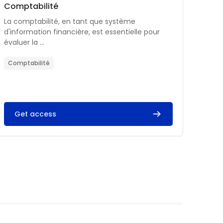
Catégorie de cours
Nom du cours
Comptabilité
Résumé du cours :
La comptabilité, en tant que système
d'information financière, est essentielle pour
évaluer la ...
Comptabilité
Get access