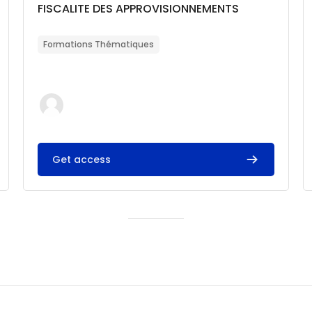
Catégorie de cours
Nom du cours
FISCALITE DES APPROVISIONNEMENTS
Résumé du cours :
Formations Thématiques
Get access