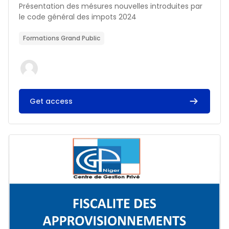
Résumé du cours :
Présentation des mésures nouvelles introduites par
le code général des impots 2024
Formations Grand Public
Get access
Image du cours FISCALITE DES APPROVISIONNEMENTS