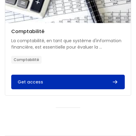
Catégorie de cours
Nom du cours
Comptabilité
Résumé du cours :
La comptabilité, en tant que système d'information
financière, est essentielle pour évaluer la ...
Comptabilité
Get access