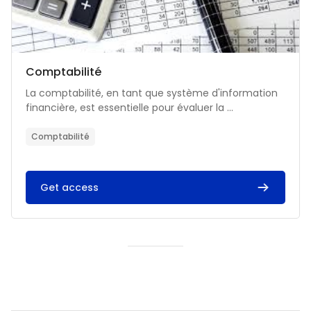
Catégorie de cours
Nom du cours
Comptabilité
Résumé du cours :
La comptabilité, en tant que système d'information
financière, est essentielle pour évaluer la ...
Comptabilité
Get access