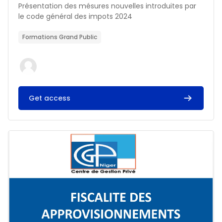
Résumé du cours :
Présentation des mésures nouvelles introduites par
le code général des impots 2024
Formations Grand Public
Get access
Image du cours FISCALITE DES APPROVISIONNEMENTS