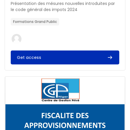
Résumé du cours :
Présentation des mésures nouvelles introduites par
le code général des impots 2024
Formations Grand Public
Get access
Image du cours FISCALITE DES APPROVISIONNEMENTS