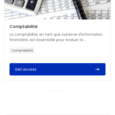
Catégorie de cours
Nom du cours
Comptabilité
Résumé du cours :
La comptabilité, en tant que système d'information
financière, est essentielle pour évaluer la ...
Comptabilité
Get access