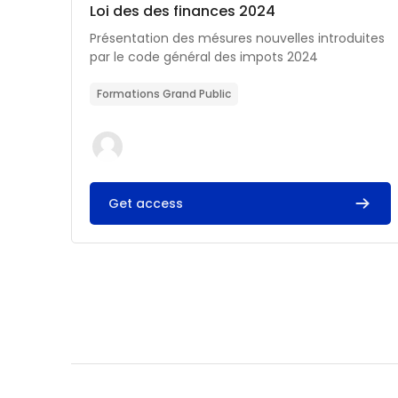
Catégorie de cours
Nom du cours
Loi des des finances 2024
Résumé du cours :
Présentation des mésures nouvelles introduites
par le code général des impots 2024
Formations Grand Public
Get access