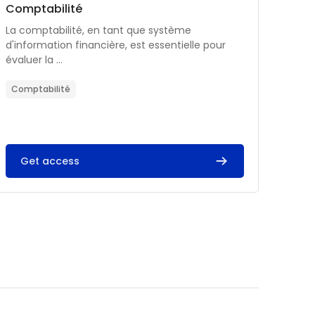
Catégorie de cours
Nom du cours
Comptabilité
Résumé du cours :
La comptabilité, en tant que système
d'information financière, est essentielle pour
évaluer la ...
Comptabilité
Get access