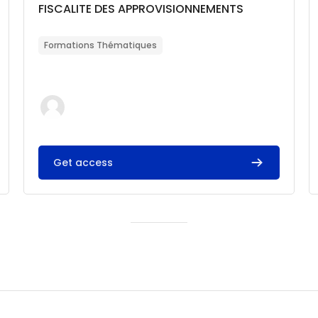
Catégorie de cours
Nom du cours
FISCALITE DES APPROVISIONNEMENTS
Résumé du cours :
Formations Thématiques
Get access