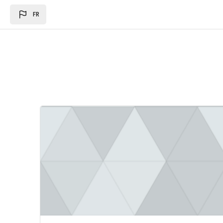
Passer au contenu principal
FR
Image du cours Loi des des finances 2024