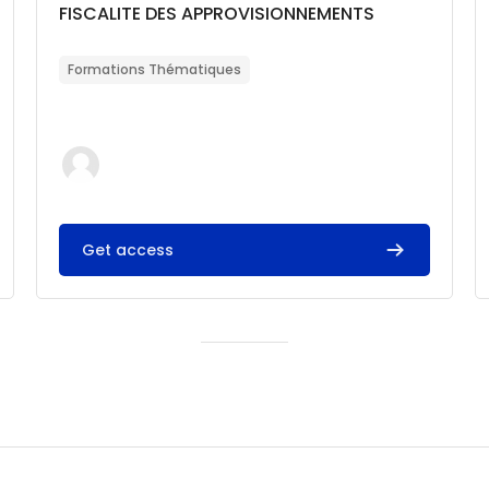
Catégorie de cours
Nom du cours
FISCALITE DES APPROVISIONNEMENTS
Résumé du cours :
Formations Thématiques
Get access