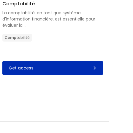
Catégorie de cours
Nom du cours
Comptabilité
Résumé du cours :
La comptabilité, en tant que système
d'information financière, est essentielle pour
évaluer la ...
Comptabilité
Get access