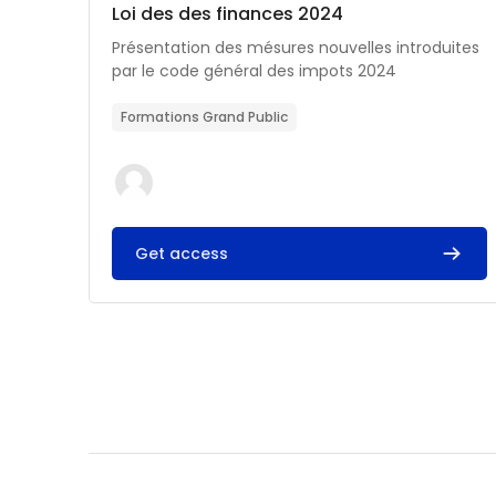
Catégorie de cours
Nom du cours
Loi des des finances 2024
Résumé du cours :
Présentation des mésures nouvelles introduites
par le code général des impots 2024
Formations Grand Public
Get access