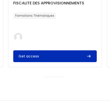
Catégorie de cours
Nom du cours
FISCALITE DES APPROVISIONNEMENTS
Résumé du cours :
Formations Thématiques
Get access