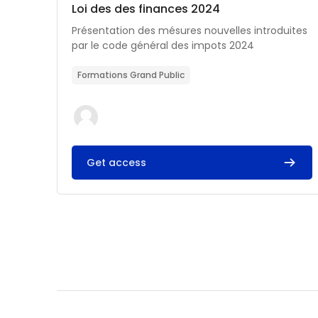
Catégorie de cours
Nom du cours
Loi des des finances 2024
Résumé du cours :
Présentation des mésures nouvelles introduites
par le code général des impots 2024
Formations Grand Public
Get access