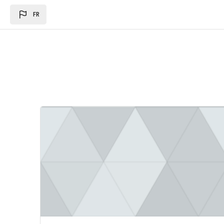
Passer au contenu principal
FR
Image du cours Loi des des finances 2024