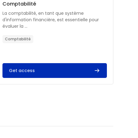
Catégorie de cours
Nom du cours
Comptabilité
Résumé du cours :
La comptabilité, en tant que système
d'information financière, est essentielle pour
évaluer la ...
Comptabilité
Get access