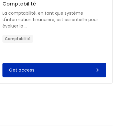
Catégorie de cours
Nom du cours
Comptabilité
Résumé du cours :
La comptabilité, en tant que système
d'information financière, est essentielle pour
évaluer la ...
Comptabilité
Get access