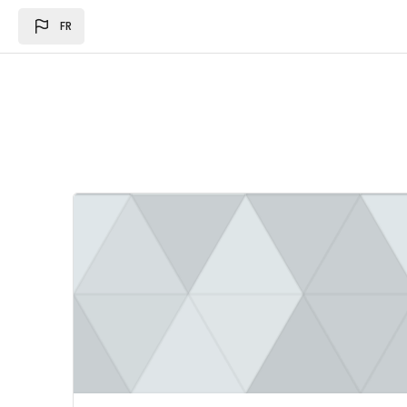
Passer au contenu principal
FR
Image du cours Loi des des finances 2024