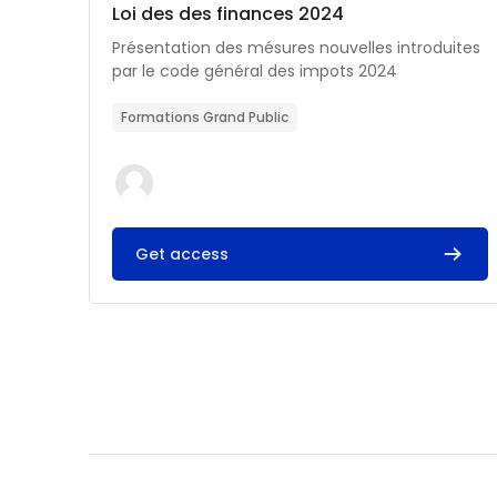
Catégorie de cours
Nom du cours
Loi des des finances 2024
Résumé du cours :
Présentation des mésures nouvelles introduites
par le code général des impots 2024
Formations Grand Public
Get access