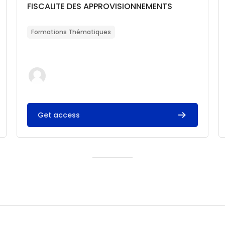
Catégorie de cours
Nom du cours
FISCALITE DES APPROVISIONNEMENTS
Résumé du cours :
Formations Thématiques
Get access