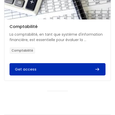
Catégorie de cours
Nom du cours
Comptabilité
Résumé du cours :
La comptabilité, en tant que système d'information
financière, est essentielle pour évaluer la ...
Comptabilité
Get access