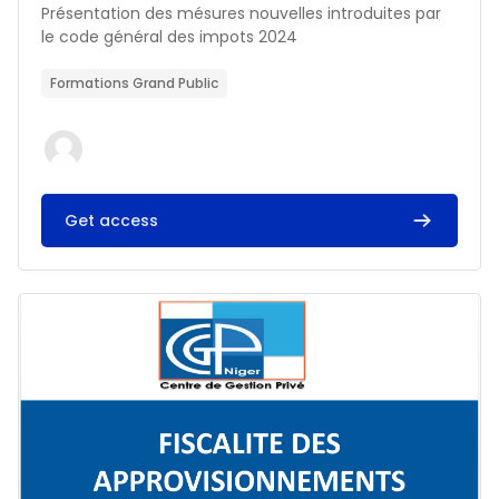
Résumé du cours :
Présentation des mésures nouvelles introduites par
le code général des impots 2024
Formations Grand Public
Get access
Image du cours FISCALITE DES APPROVISIONNEMENTS