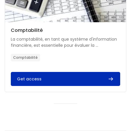
Catégorie de cours
Nom du cours
Comptabilité
Résumé du cours :
La comptabilité, en tant que système d'information
financière, est essentielle pour évaluer la ...
Comptabilité
Get access