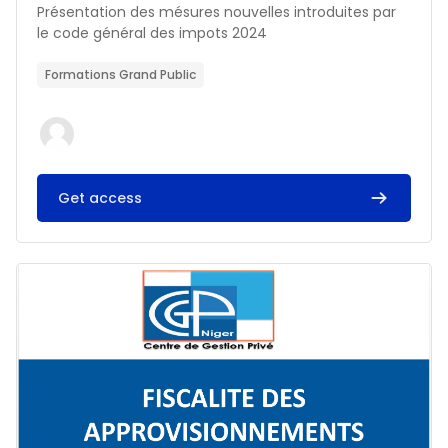
Résumé du cours :
Présentation des mésures nouvelles introduites par
le code général des impots 2024
Formations Grand Public
Get access
Image du cours FISCALITE DES APPROVISIONNEMENTS