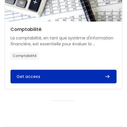
Catégorie de cours
Nom du cours
Comptabilité
Résumé du cours :
La comptabilité, en tant que système d'information
financière, est essentielle pour évaluer la ...
Comptabilité
Get access