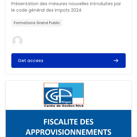
Résumé du cours :
Présentation des mésures nouvelles introduites par
le code général des impots 2024
Formations Grand Public
Get access
Image du cours FISCALITE DES APPROVISIONNEMENTS