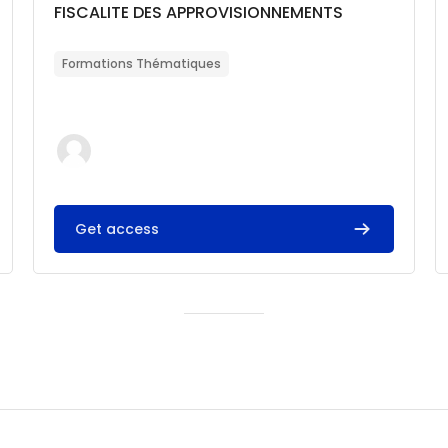
Catégorie de cours
Nom du cours
FISCALITE DES APPROVISIONNEMENTS
Résumé du cours :
Formations Thématiques
Get access