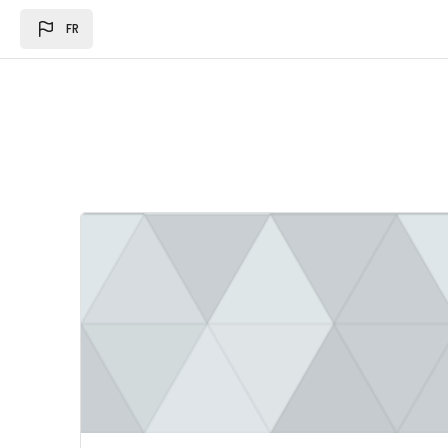
Passer au contenu principal
FR
Image du cours Loi des des finances 2024