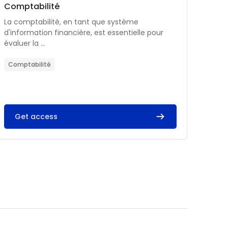
Catégorie de cours
Nom du cours
Comptabilité
Résumé du cours :
La comptabilité, en tant que système
d'information financière, est essentielle pour
évaluer la ...
Comptabilité
Get access