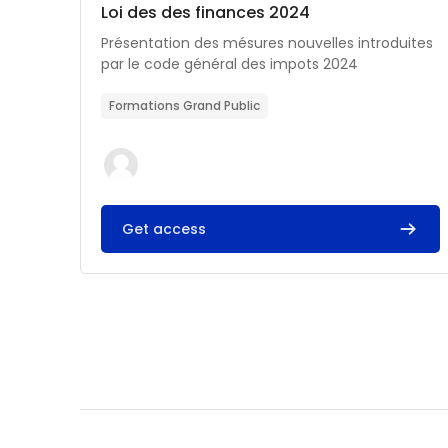
Catégorie de cours
Nom du cours
Loi des des finances 2024
Résumé du cours :
Présentation des mésures nouvelles introduites
par le code général des impots 2024
Formations Grand Public
Get access